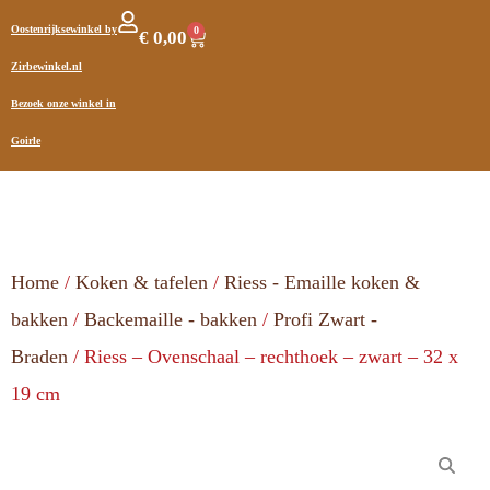
Oostenrijksewinkel by
0
€
0,00
Zirbewinkel.nl
Bezoek onze winkel in
Goirle
Home
/
Koken & tafelen
/
Riess - Emaille koken &
bakken
/
Backemaille - bakken
/
Profi Zwart -
Braden
/ Riess – Ovenschaal – rechthoek – zwart – 32 x
19 cm