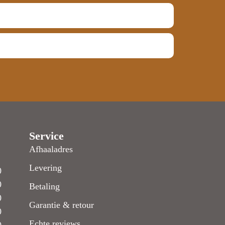
Service
Afhaaladres
Levering
0
0
Betaling
0
Garantie & retour
0
Echte reviews
0