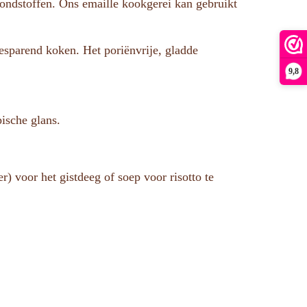
grondstoffen. Ons emaille kookgerei kan gebruikt
esparend koken. Het poriënvrije, gladde
9,8
pische glans.
 voor het gistdeeg of soep voor risotto te