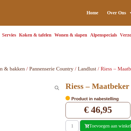
Home
Over Ons
Servies
Koken & tafelen
Wonen & slapen
Alpenspecials
Verzo
en & bakken
/
Pannenserie Country
/
Landlust
/ Riess – Maatbe
Riess – Maatbeker 
Product in nabestelling
€
46,95
Toevoegen aan winke