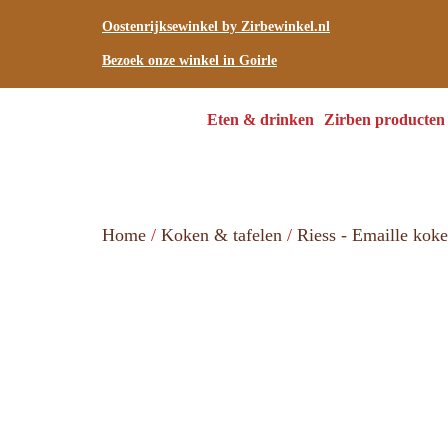
Oostenrijksewinkel by Zirbewinkel.nl
Bezoek onze winkel in Goirle
Eten & drinken
Zirben producten
Home
/
Koken & tafelen
/
Riess - Emaille kok