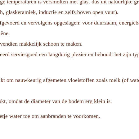
 hoge temperaturen is versmolten met glas, dus uit natuurlijke 
ch, glaskeramiek, inductie en zelfs boven open vuur).
afgevoerd en vervolgens opgeslagen: voor duurzaam, energieb
iëne.
ovendien makkelijk schoon te maken.
eerd serviesgoed een langdurig plezier en behoudt het zijn ty
t om nauwkeurig afgemeten vloeistoffen zoals melk (of water)
kt, omdat de diameter van de bodem erg klein is.
etje water toe om aanbranden te voorkomen.