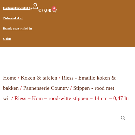
Oostenrijksewinkel by
0
€
0,00
Zirbewinkel.nl
Bezoek onze winkel in
Goirle
Home
/
Koken & tafelen
/
Riess - Emaille koken &
bakken
/
Pannenserie Country
/
Stippen - rood met
wit
/ Riess – Kom – rood-witte stippen – 14 cm – 0,47 ltr