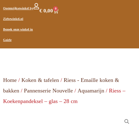
Oostenrijksewinkel by
0
€
0,00
Zirbewinkel.nl
Bezoek onze winkel in
Goirle
Home
/
Koken & tafelen
/
Riess - Emaille koken &
bakken
/
Pannenserie Nouvelle
/
Aquamarijn
/ Riess –
Koekenpandeksel – glas – 28 cm