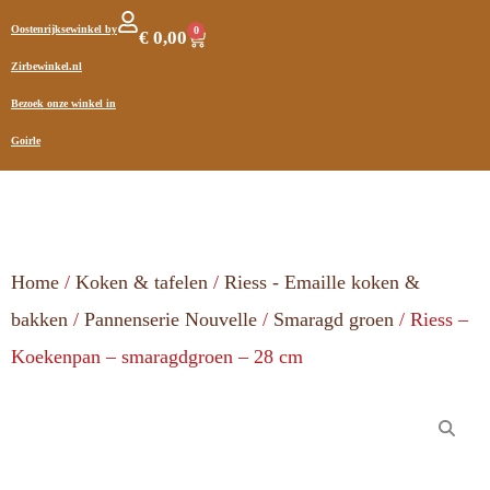
Oostenrijksewinkel by
0
€
0,00
Zirbewinkel.nl
Bezoek onze winkel in
Goirle
Home
/
Koken & tafelen
/
Riess - Emaille koken &
bakken
/
Pannenserie Nouvelle
/
Smaragd groen
/ Riess –
Koekenpan – smaragdgroen – 28 cm