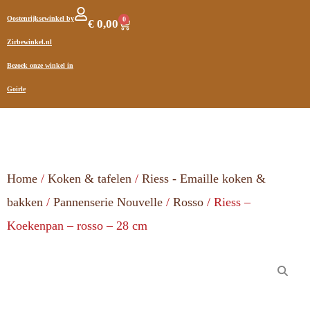
Oostenrijksewinkel by
0
€
0,00
Zirbewinkel.nl
Bezoek onze winkel in
Goirle
Home
/
Koken & tafelen
/
Riess - Emaille koken &
bakken
/
Pannenserie Nouvelle
/
Rosso
/ Riess –
Koekenpan – rosso – 28 cm