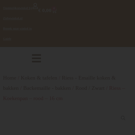
Oostenrijksewinkel by
0
€
0,00
Zirbewinkel.nl
Bezoek onze winkel in
Goirle
Home
/
Koken & tafelen
/
Riess - Emaille koken &
bakken
/
Backemaille - bakken
/
Rood / Zwart
/ Riess –
Koekenpan – rood – 16 cm