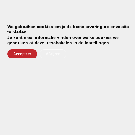
Recyclebaar
CO2-neutraal handgemaakt in Oostenrijk
Riess heeft een groot assortiment.
We gebruiken cookies om je de beste ervaring op onze site
te bieden.
Het is niet mogelijk om deze allemaal (in veelvoud) op
Je kunt meer informatie vinden over welke cookies we
gebruiken of deze uitschakelen in de
instellingen
.
voorraad te hebben.
Accepteer
Afwijzen
Indien de producten niet (meer) op voorraad zijn zullen
we deze direct bestellen in Oostenrijk.
De gemiddelde levertijd is 7 dagen.
We houden u op de hoogte van levering.
Altijd op de hoogte met
Oostenrijksewinkel