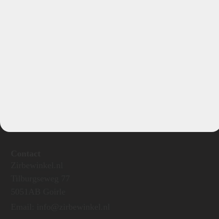
Schrijf je nu in voor onze nieuwsbrief
Verstuur
Contact
Zirbewinkel.nl
Tilburgseweg 77
5051AB Goirle
Email: info@zirbewinkel.nl