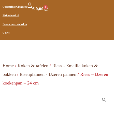
Oostenrijksewinkel by
0
€
0,00
Zirbewinkel.nl
Bezoek onze winkel in
Goirle
Home
/
Koken & tafelen
/
Riess - Emaille koken &
bakken
/
Eisenpfannen - IJzeren pannen
/ Riess – IJzeren
koekenpan – 24 cm