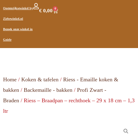
Oostenrijksewinkel by
0
€
0,00
Zirbewinkel.nl
Bezoek onze winkel in
Goirle
Home
/
Koken & tafelen
/
Riess - Emaille koken &
bakken
/
Backemaille - bakken
/
Profi Zwart -
Braden
/ Riess – Braadpan – rechthoek – 29 x 18 cm – 1,3
ltr