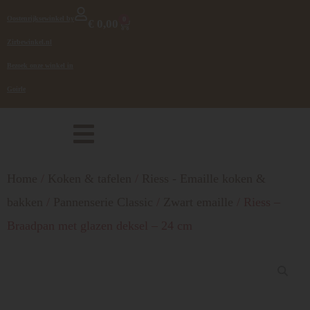
Oostenrijksewinkel by
0
€
0,00
Zirbewinkel.nl
Bezoek onze winkel in
Goirle
Home
/
Koken & tafelen
/
Riess - Emaille koken &
bakken
/
Pannenserie Classic
/
Zwart emaille
/ Riess –
Braadpan met glazen deksel – 24 cm