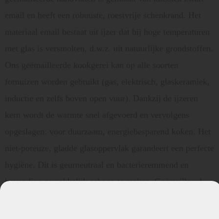
email en heeft een robuuste, roestvrije schenkrand. Het
materiaal email bestaat uit ijzer dat bij hoge temperaturen
met glas is versmolten, d.w.z. uit natuurlijke grondstoffen.
Ons geëmailleerde kookgerei kan op alle soorten
fornuizen worden gebruikt (gas, elektrisch, glaskeramiek,
inductie en zelfs boven open vuur). Dankzij de ijzeren
kern wordt de warmte snel afgevoerd en vervolgens
opgeslagen: voor duurzaam, energiebesparend koken. Het
niet-poreuze, gladde glasoppervlak garandeert een perfecte
hygiëne. Dit is geurneutraal en bacterieremmend en
bovendien gemakkelijk schoon te maken. Geëmailleerd
serviesgoed gaat bij correct gebruik en onderhoud lang
mee en behoudt zijn typische glans.