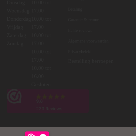
Dinsdag
10.00 tot
Betaling
Woensdag
17.00
Donderdag
10.00 tot
Garantie & retour
Vrijdag
17.00
Echte reviews
Zaterdag
10.00 tot
Algemene voorwaarden
Zondag
17.00
10.00 tot
Privacybeleid
17.00
Bestelling herroepen
10.00 tot
16.00
Gesloten