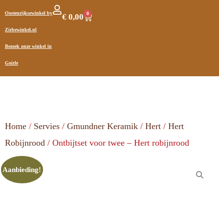
Oostenrijksewinkel by
0
€
0,00
Zirbewinkel.nl
Bezoek onze winkel in
Goirle
Home
/
Servies
/
Gmundner Keramik
/
Hert
/
Hert
Robijnrood
/ Ontbijtset voor twee – Hert robijnrood
Aanbieding!