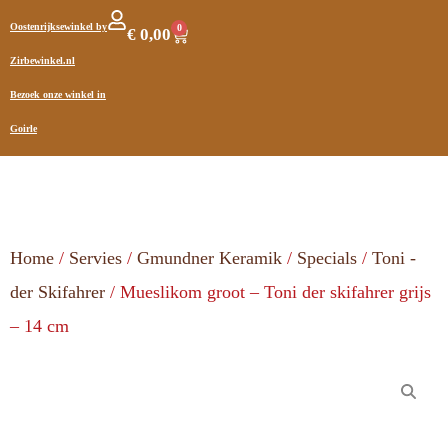
Oostenrijksewinkel by
0
€
0,00
Zirbewinkel.nl
Bezoek onze winkel in
Goirle
Home
/
Servies
/
Gmundner Keramik
/
Specials
/
Toni -
der Skifahrer
/ Mueslikom groot – Toni der skifahrer grijs
– 14 cm