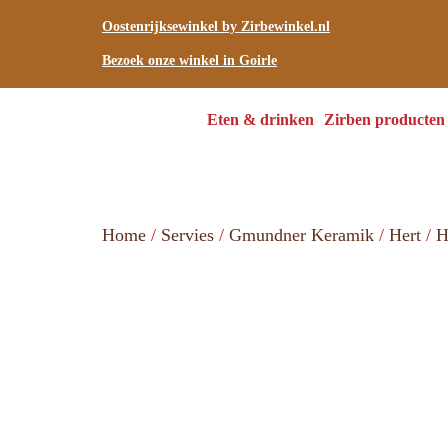
Oostenrijksewinkel by Zirbewinkel.nl
Bezoek onze winkel in Goirle
Eten & drinken
Zirben producten
Home
/
Servies
/
Gmundner Keramik
/
Hert
/
H