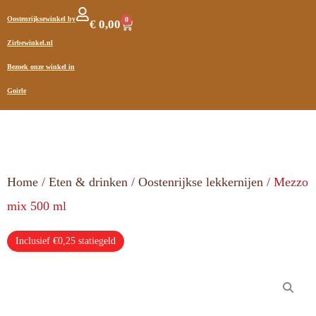
Oostenrijksewinkel by
0
€
0,00
Zirbewinkel.nl
Bezoek onze winkel in
Goirle
Home
/
Eten & drinken
/
Oostenrijkse lekkernijen
/ Mezzo
mix 500 ml
Inclusief €0,25 statiegeld