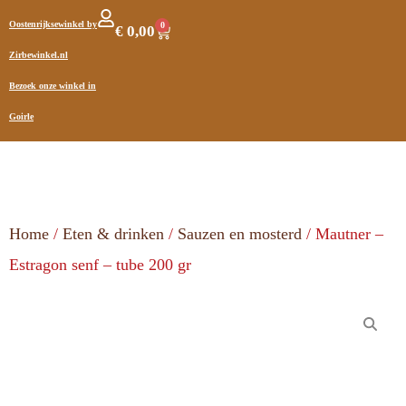
Oostenrijksewinkel by
0
€
0,00
Zirbewinkel.nl
Bezoek onze winkel in
Goirle
Home
/
Eten & drinken
/
Sauzen en mosterd
/ Mautner –
Estragon senf – tube 200 gr