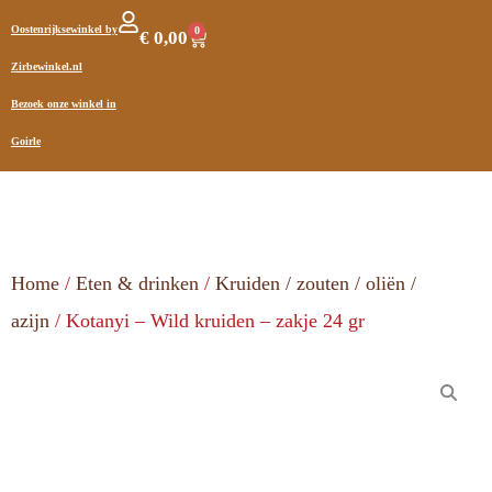
Oostenrijksewinkel by
0
€
0,00
Zirbewinkel.nl
Bezoek onze winkel in
Goirle
Home
/
Eten & drinken
/
Kruiden / zouten / oliën /
azijn
/ Kotanyi – Wild kruiden – zakje 24 gr