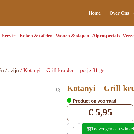
Home
Over Ons
Servies
Koken & tafelen
Wonen & slapen
Alpenspecials
Verzo
ën / azijn
/ Kotanyi – Grill kruiden – potje 81 gr
Kotanyi – Grill kru
Product op voorraad
€
5,95
Toevoegen aan winke