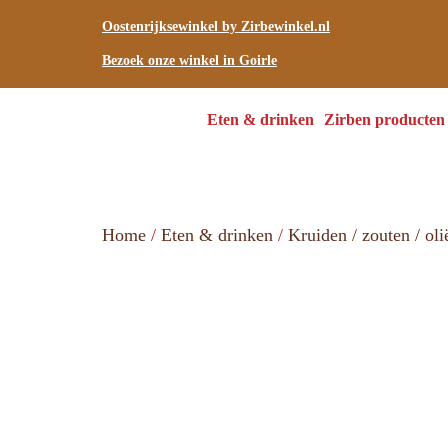
Oostenrijksewinkel by Zirbewinkel.nl
Bezoek onze winkel in Goirle
Eten & drinken
Zirben producten
Home
/
Eten & drinken
/
Kruiden / zouten / oli