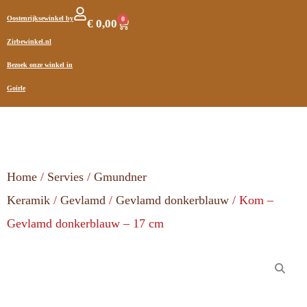
Oostenrijksewinkel by
0
€
0,00
Zirbewinkel.nl
Bezoek onze winkel in
Goirle
Home
/
Servies
/
Gmundner
Keramik
/
Gevlamd
/
Gevlamd donkerblauw
/ Kom –
Gevlamd donkerblauw – 17 cm