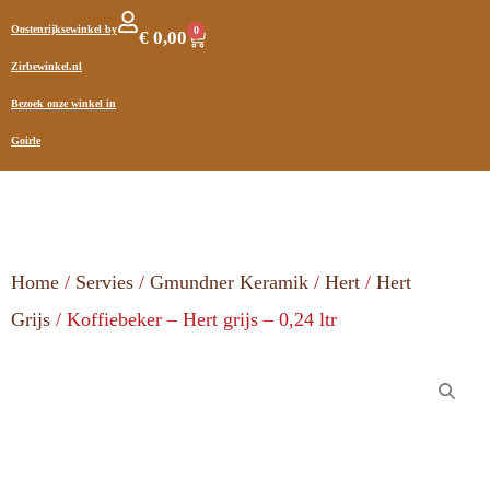
Oostenrijksewinkel by
0
€
0,00
Zirbewinkel.nl
Bezoek onze winkel in
Goirle
Home
/
Servies
/
Gmundner Keramik
/
Hert
/
Hert
Grijs
/ Koffiebeker – Hert grijs – 0,24 ltr