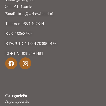
Tilburgseweg 77
5051AB Goirle
Email: info@zirbewinkel.nl
Telefoon 0653 407344
KvK 18068269
BTW/UID NL001783959B76
EORI NL8382494481
Categorieën
Alpenspecials