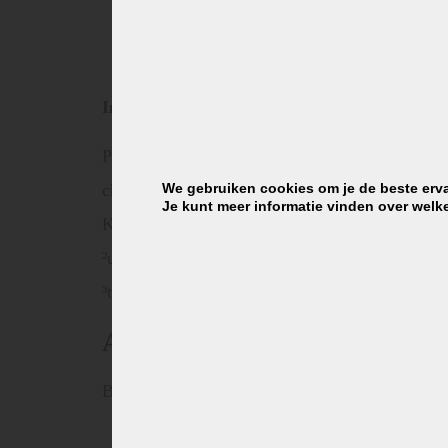
Voor 3 borden soep
Ingrediënten
Palmolie,
tarwebloem
, zetmeel, 11% aardappel
champignonsaftpulver, 1,5%
Eierschwammerl
We gebruiken cookies om je de beste erva
Je kunt meer informatie vinden over welk
Kan
ei, selderij, mosterd, soja
en andere glute
²uit duurzame teelt
³tafelzoutvervanger, verkregen uit natuurlijke 
Allergenen
Bevat:
Melk en melkproducten