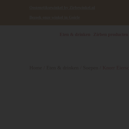
Oostenrijksewinkel by Zirbewinkel.nl
Bezoek onze winkel in Goirle
Eten & drinken
Zirben producten
Home
/
Eten & drinken
/
Soepen
/ Knorr Eier