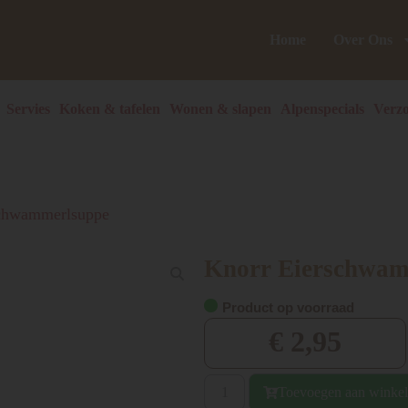
Home
Over Ons
Servies
Koken & tafelen
Wonen & slapen
Alpenspecials
Verzo
schwammerlsuppe
Knorr Eierschwam
Product op voorraad
€
2,95
Toevoegen aan winke