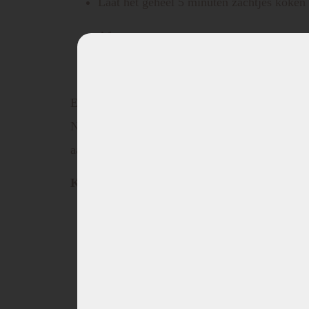
Laat het geheel 5 minuten zachtjes koken
Af en toe roeren
Serveer eventueel met verse peterselie en
Een perfecte soep voor koude dagen, als voorge
Net als de
Frittatensoep
behoort deze Knorr Eie
aan Tiroler berghutten en gezellige herfstavond
Knorr Eierschwammerlsuppe is:
Zonder smaakversterkers
Zonder conserveringsmiddelen
Met kruiden uit duurzame teelt