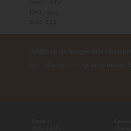
Vezels: ~0,8 g
Eiwit: ~2,4 g
Zout: ~2,2 g
Altijd op de hoogte met
Oostenr
Schrijf je nu in voor onze nieuwsb
Contact
Catego
Zirbewinkel.nl
Alpensp