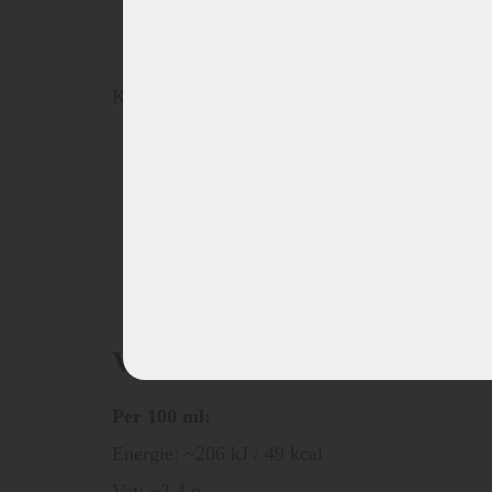
Glutenbevattende granen
Kan sporen bevatten van:
Ei en eiproducten
Selderij
Mosterd
Soja
Voedingswaarden
Per 100 ml:
Energie: ~206 kJ / 49 kcal
Vet: ~2,4 g