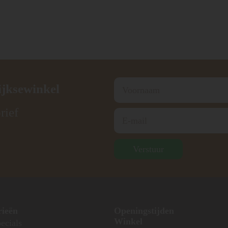
ijksewinkel
rief
Verstuur
rieën
Openingstijden
Winkel
ecials