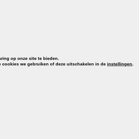
en², gejodeerd keukenzout, maltodextrine, gistextract, 3,6% g
² (cantharellen),
melkeiwit
, aroma’s, kaliumchloride³, wittew
ring op onze site te bieden.
e cookies we gebruiken of deze uitschakelen in de
instellingen
.
nbevattende granen bevatten.
kaliummineralen