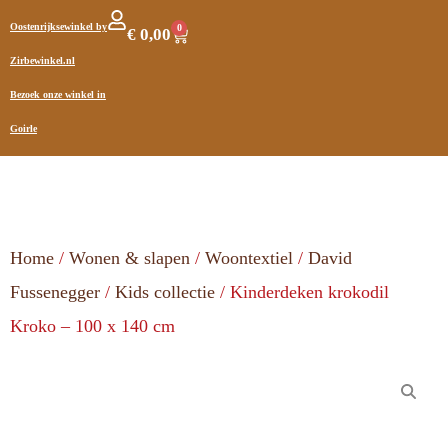
Oostenrijksewinkel by
0
€
0,00
Zirbewinkel.nl
Bezoek onze winkel in
Goirle
Home
/
Wonen & slapen
/
Woontextiel
/
David
Fussenegger
/
Kids collectie
/ Kinderdeken krokodil
Kroko – 100 x 140 cm