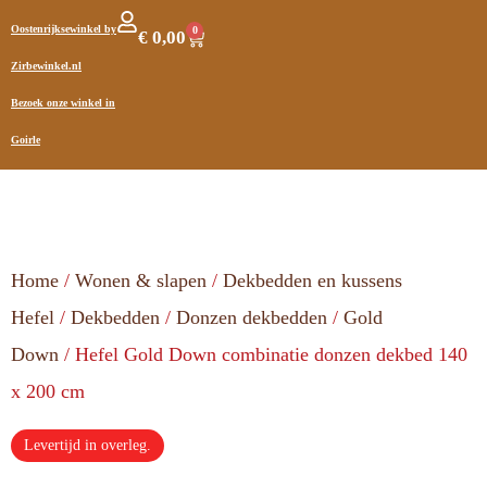
Oostenrijksewinkel by
0
€
0,00
Zirbewinkel.nl
Bezoek onze winkel in
Goirle
Home
/
Wonen & slapen
/
Dekbedden en kussens
Hefel
/
Dekbedden
/
Donzen dekbedden
/
Gold
Down
/ Hefel Gold Down combinatie donzen dekbed 140
x 200 cm
Levertijd in overleg.