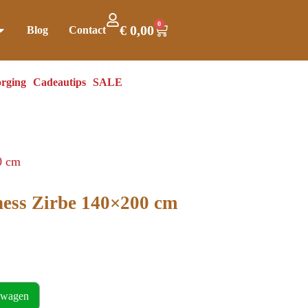
0
€
0,00
Blog
Contact
rging
Cadeautips
SALE
0 cm
ness Zirbe 140×200 cm
lwagen