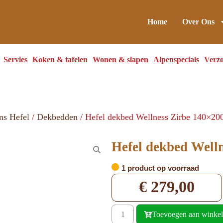
Home
Over Ons
Servies
Koken & tafelen
Wonen & slapen
Alpenspecials
Verzo
ns Hefel
/
Dekbedden
/ Hefel dekbed Wellness Zirbe 140×20
Hefel dekbed Well
1 product op voorraad
€
279,00
Toevoegen aan winke