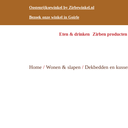
Oostenrijksewinkel by Zirbewinkel.nl
Bezoek onze winkel in Goirle
Eten & drinken
Zirben producten
Home
/
Wonen & slapen
/
Dekbedden en kusse