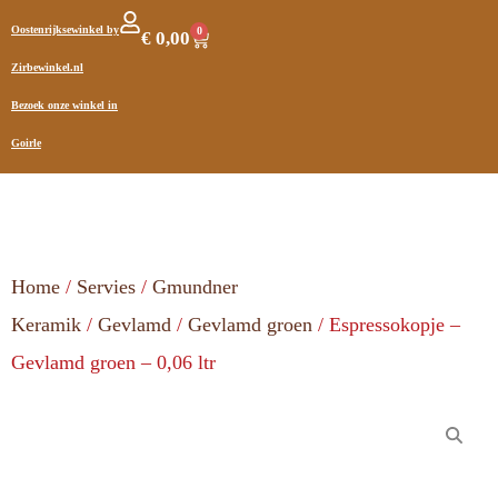
Oostenrijksewinkel by
0
€
0,00
Zirbewinkel.nl
Bezoek onze winkel in
Goirle
Home
/
Servies
/
Gmundner
Keramik
/
Gevlamd
/
Gevlamd groen
/ Espressokopje –
Gevlamd groen – 0,06 ltr