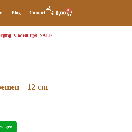
0
€
0,00
Blog
Contact
rging
Cadeautips
SALE
oemen – 12 cm
lwagen