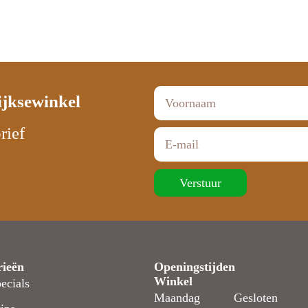
ijksewinkel
rief
Verstuur
rieën
Openingstijden
Winkel
ecials
Maandag
Gesloten