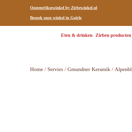
Oostenrijksewinkel by Zirbewinkel.nl
Bezoek onze winkel in Goirle
Eten & drinken
Zirben producten
Home
/
Servies
/
Gmundner Keramik
/
Alpenb