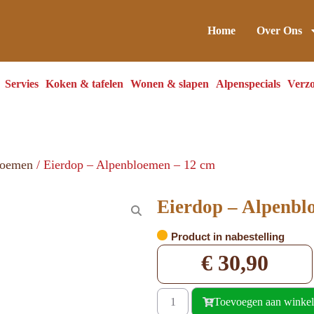
Home
Over Ons
Servies
Koken & tafelen
Wonen & slapen
Alpenspecials
Verzo
loemen
/ Eierdop – Alpenbloemen – 12 cm
Eierdop – Alpenbl
Product in nabestelling
€
30,90
Toevoegen aan winke