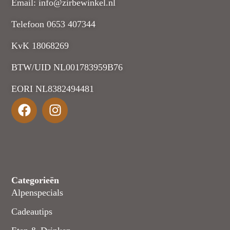
Email: info@zirbewinkel.nl
Telefoon 0653 407344
KvK 18068269
BTW/UID NL001783959B76
EORI NL8382494481
Categorieën
Alpenspecials
Cadeautips