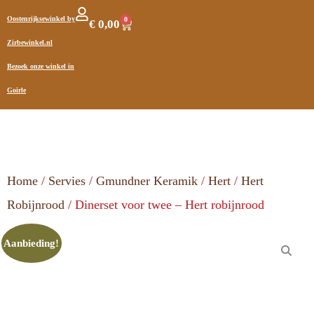
Oostenrijksewinkel by
0
€
0,00
Zirbewinkel.nl
Bezoek onze winkel in
Goirle
Home
/
Servies
/
Gmundner Keramik
/
Hert
/
Hert
Robijnrood
/ Dinerset voor twee – Hert robijnrood
Aanbieding!