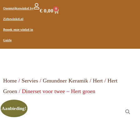
Oostenrijksewinkel by
0
€
0,00
Zirbewinkel.nl
Bezoek onze winkel in
Goirle
Home
/
Servies
/
Gmundner Keramik
/
Hert
/
Hert
Groen
/ Dinerset voor twee – Hert groen
Aanbieding!