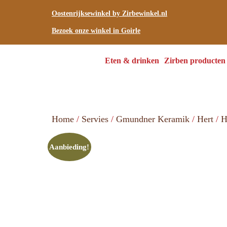
Oostenrijksewinkel by Zirbewinkel.nl
Bezoek onze winkel in Goirle
Eten & drinken
Zirben producten
Home
/
Servies
/
Gmundner Keramik
/
Hert
/
H
Aanbieding!