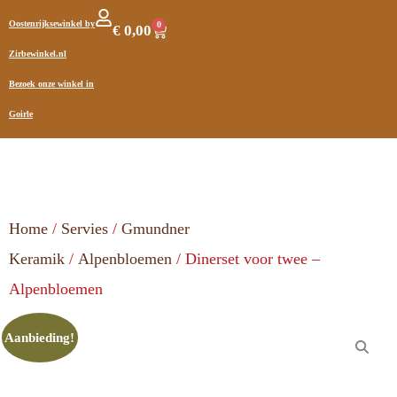
Oostenrijksewinkel by
0
€
0,00
Zirbewinkel.nl
Bezoek onze winkel in
Goirle
Home
/
Servies
/
Gmundner
Keramik
/
Alpenbloemen
/ Dinerset voor twee –
Alpenbloemen
Aanbieding!