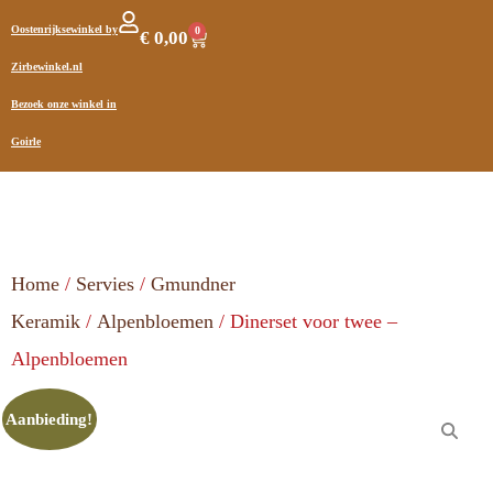
Oostenrijksewinkel by
0
€
0,00
Zirbewinkel.nl
Bezoek onze winkel in
Goirle
Home
/
Servies
/
Gmundner
Keramik
/
Alpenbloemen
/ Dinerset voor twee –
Alpenbloemen
Aanbieding!