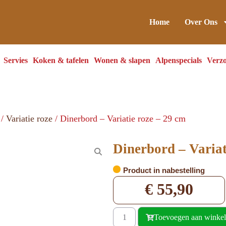
Home
Over Ons
Servies
Koken & tafelen
Wonen & slapen
Alpenspecials
Verzo
/
Variatie roze
/ Dinerbord – Variatie roze – 29 cm
Dinerbord – Variat
Product in nabestelling
€
55,90
Toevoegen aan winke