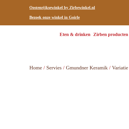
Oostenrijksewinkel by Zirbewinkel.nl
Bezoek onze winkel in Goirle
Eten & drinken
Zirben producten
Home
/
Servies
/
Gmundner Keramik
/
Variatie