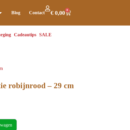
0
€
0,00
Blog
Contact
rging
Cadeautips
SALE
cm
ie robijnrood – 29 cm
lwagen