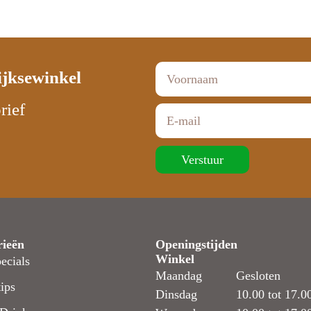
ijksewinkel
rief
Verstuur
rieën
Openingstijden
Winkel
ecials
Maandag
Gesloten
ips
Dinsdag
10.00 tot 17.0