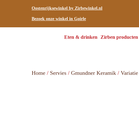
Oostenrijksewinkel by Zirbewinkel.nl
Bezoek onze winkel in Goirle
Eten & drinken
Zirben producten
Home
/
Servies
/
Gmundner Keramik
/
Variatie