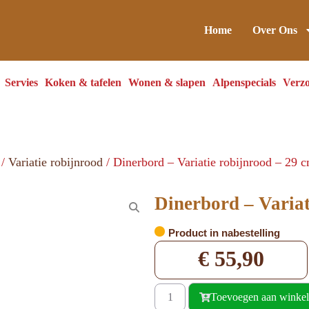
Home
Over Ons
Servies
Koken & tafelen
Wonen & slapen
Alpenspecials
Verzo
/
Variatie robijnrood
/ Dinerbord – Variatie robijnrood – 29 
Dinerbord – Variat
Product in nabestelling
€
55,90
Toevoegen aan winke