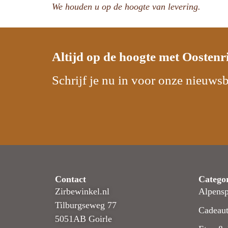
We houden u op de hoogte van levering.
Altijd op de hoogte met
Oostenr
Schrijf je nu in voor onze nieuwsb
Contact
Catego
Zirbewinkel.nl
Alpensp
Tilburgseweg 77
Cadeaut
5051AB Goirle