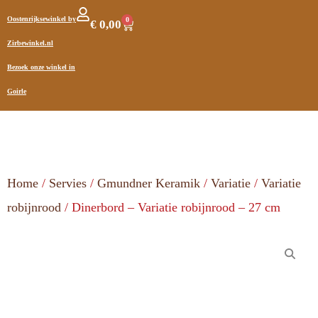
Oostenrijksewinkel by
0
€
0,00
Zirbewinkel.nl
Bezoek onze winkel in
Goirle
Home
/
Servies
/
Gmundner Keramik
/
Variatie
/
Variatie
robijnrood
/ Dinerbord – Variatie robijnrood – 27 cm