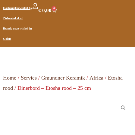
Oostenrijksewinkel by
0
€
0,00
Zirbewinkel.nl
Bezoek onze winkel in
Goirle
Home
/
Servies
/
Gmundner Keramik
/
Africa
/
Etosha
rood
/ Dinerbord – Etosha rood – 25 cm