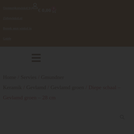
Oostenrijksewinkel by
0
€
0,00
Zirbewinkel.nl
Bezoek onze winkel in
Goirle
Home
/
Servies
/
Gmundner
Keramik
/
Gevlamd
/
Gevlamd groen
/ Diepe schaal –
Gevlamd groen – 28 cm