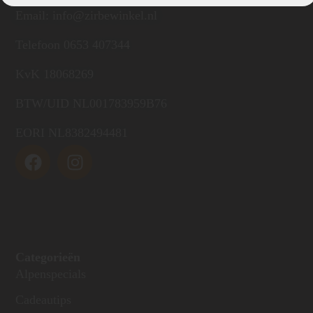
Email: info@zirbewinkel.nl
Telefoon 0653 407344
KvK 18068269
BTW/UID NL001783959B76
EORI NL8382494481
Categorieën
Alpenspecials
Cadeautips