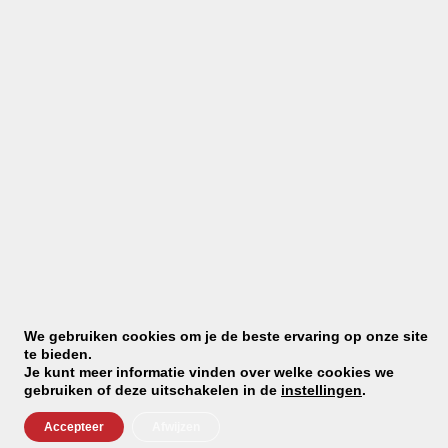
Doorsnede 28 cm
Hoogte 6,6 cm
Gmundner Keramik heeft meer dan 3000 items in het
assortiment.
Het is niet mogelijk om deze allemaal (in veelvoud) op
voorraad te hebben.
Indien de producten niet (meer) op voorraad zijn zullen
we deze direct bestellen in Oostenrijk.
De gemiddelde levertijd is 7 dagen.
We houden u op de hoogte van levering.
We gebruiken cookies om je de beste ervaring op onze site
te bieden.
Je kunt meer informatie vinden over welke cookies we
gebruiken of deze uitschakelen in de
instellingen
.
Altijd op de hoogte met
Accepteer
Afwijzen