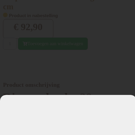
cm
Product in nabestelling
€
92,90
Toevoegen aan winkelwagen
Product omschrijving
Diepe schaal – 28 cm
Design: Gevlamd groen
Gewicht 1171 gram