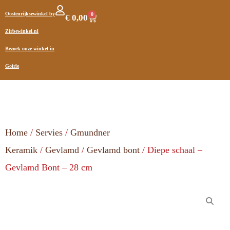
Oostenrijksewinkel by
0
€
0,00
Zirbewinkel.nl
Bezoek onze winkel in
Goirle
Home
/
Servies
/
Gmundner
Keramik
/
Gevlamd
/
Gevlamd bont
/ Diepe schaal –
Gevlamd Bont – 28 cm