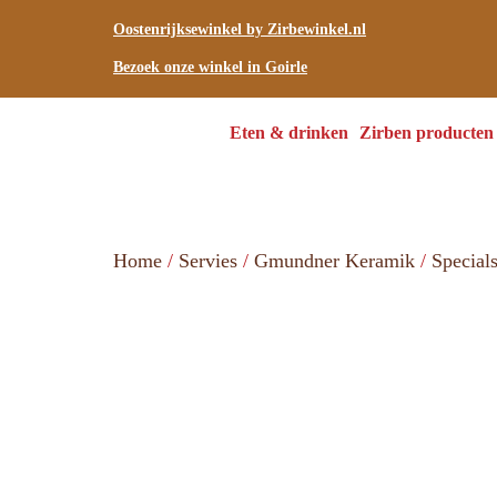
Oostenrijksewinkel by Zirbewinkel.nl
Bezoek onze winkel in Goirle
Eten & drinken
Zirben producten
Home
/
Servies
/
Gmundner Keramik
/
Special