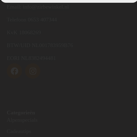
Email: info@zirbewinkel.nl
Telefoon 0653 407344
KvK 18068269
BTW/UID NL001783959B76
EORI NL8382494481
Categorieën
Alpenspecials
Cadeautips