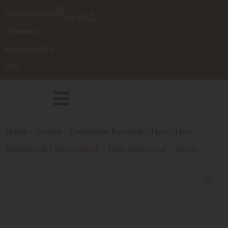
Oostenrijksewinkel by
0
€
0,00
Zirbewinkel.nl
Bezoek onze winkel in
Goirle
Home
/
Servies
/
Gmundner Keramik
/
Hert
/
Hert
Robijnrood
/ Dessertbord – Hert robijnrood – 20 cm