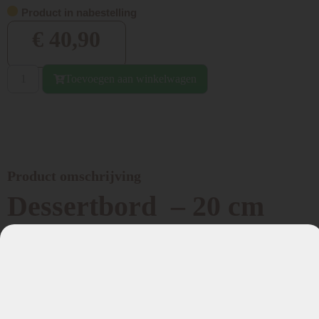
Product in nabestelling
€
40,90
Toevoegen aan winkelwagen
Product omschrijving
Dessertbord – 20 cm
Design: Hert robijnrood
Model: classic
Gewicht 359 gram