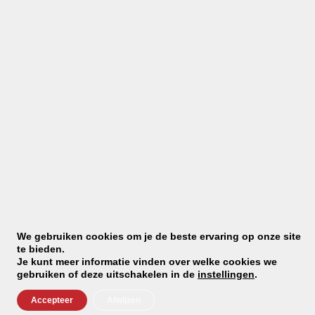
Doorsnede 20 cm
Hoogte 2,6 cm
Gmundner Keramik heeft meer dan 3000 items in het
assortiment.
Het is niet mogelijk om deze allemaal (in veelvoud) op
voorraad te hebben.
Indien de producten niet (meer) op voorraad zijn zullen
we deze direct bestellen in Oostenrijk.
De gemiddelde levertijd is 7 dagen.
We houden u op de hoogte van levering.
We gebruiken cookies om je de beste ervaring op onze site
te bieden.
Je kunt meer informatie vinden over welke cookies we
gebruiken of deze uitschakelen in de
instellingen
.
Altijd op de hoogte met
Accepteer
Afwijzen