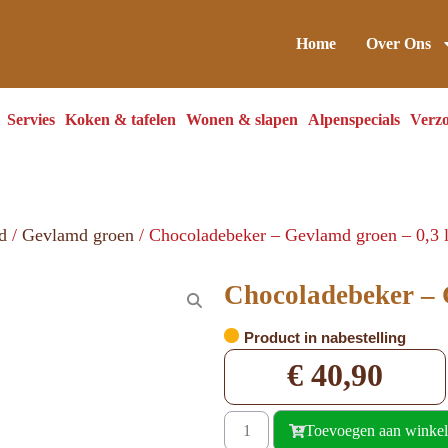
Home
Over Ons
Servies
Koken & tafelen
Wonen & slapen
Alpenspecials
Verzo
d
/
Gevlamd groen
/ Chocoladebeker – Gevlamd groen – 0,3 l
Chocoladebeker – G
Product in nabestelling
€
40,90
Toevoegen aan winke