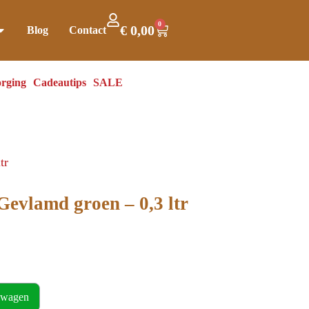
0
€
0,00
Blog
Contact
rging
Cadeautips
SALE
tr
evlamd groen – 0,3 ltr
lwagen