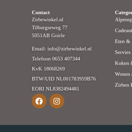
Contact
Catego
Zirbewinkel.nl
Alpensp
Tilburgseweg 77
Cadeaut
5051AB Goirle
Eten & 
Email: info@zirbewinkel.nl
Servies
Telefoon 0653 407344
Koken 
KvK 18068269
Wonen 
BTW/UID NL001783959B76
Zirben 
EORI NL8382494481