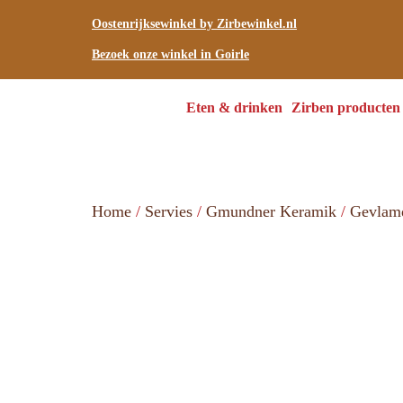
Oostenrijksewinkel by Zirbewinkel.nl
Bezoek onze winkel in Goirle
Eten & drinken
Zirben producten
Home
/
Servies
/
Gmundner Keramik
/
Gevlam