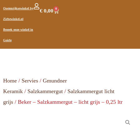
Oostenrijksewinkel by
0
€
0,00
Zirbewinkel.nl
Bezoek onze winkel in
Goirle
Home
/
Servies
/
Gmundner
Keramik
/
Salzkammergut
/
Salzkammergut licht
grijs
/ Beker – Salzkammergut – licht grijs – 0,25 ltr