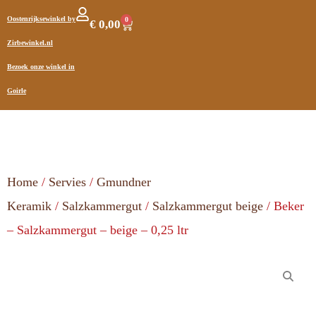
Oostenrijksewinkel by
0
€
0,00
Zirbewinkel.nl
Bezoek onze winkel in
Goirle
Home
/
Servies
/
Gmundner
Keramik
/
Salzkammergut
/
Salzkammergut beige
/ Beker
– Salzkammergut – beige – 0,25 ltr