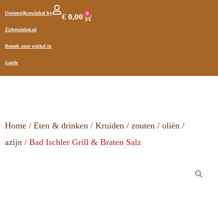
Oostenrijksewinkel by
0
€
0,00
Zirbewinkel.nl
Bezoek onze winkel in
Goirle
Home
/
Eten & drinken
/
Kruiden / zouten / oliën /
azijn
/ Bad Ischler Grill & Braten Salz